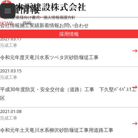
新着情報
協力企業様向け書式
個人情報保護方針
HOME
投稿
会社情報
施工実績
新着情報
お問い合わせ
採用情報
2021.03.17
完成工事
令和元年度天竜川水系ツベタ沢砂防堰堤工事
2021.03.15
完成工事
平成30年度防災・安全交付金（道路）工事 下久堅ﾊﾞｲﾊﾟｽ1工
区
2021.01.08
完成工事
令和元年土天竜川水系柳沢砂防堰堤工事用道路工事