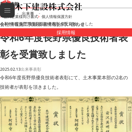
新着情報
HOME
出来事
協力企業様向け書式
個人情報保護方針
会社情報
令和6年度長野県優良技術者表彰を受賞致しました
施工実績
新着情報
お問い合わせ
採用情報
令和6年度長野県優良技術者表
彰を受賞致しました
出来事
表彰
2025.02.13
令和6年度長野県優良技術者表彰にて、土木事業本部の2名の
技術者が表彰を頂きました。