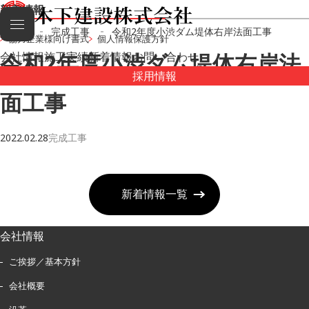
新着情報
HOME
完成工事
令和2年度小渋ダム堤体右岸法面工事
協力企業様向け書式
個人情報保護方針
令和2年度小渋ダム堤体右岸法
会社情報
施工実績
新着情報
お問い合わせ
採用情報
面工事
完成工事
2022.02.28
新着情報一覧
会社情報
ご挨拶／基本方針
会社概要