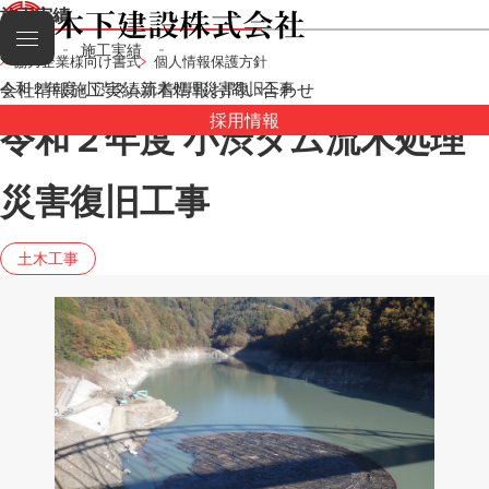
施工実績
HOME
施工実績
協力企業様向け書式
個人情報保護方針
会社情報
令和２年度 小渋ダム流木処理災害復旧工事
施工実績
新着情報
お問い合わせ
採用情報
令和２年度 小渋ダム流木処理
災害復旧工事
土木工事