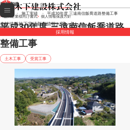
施工実績
HOME
施工実績
平成30年度 三遠南信飯喬道路整備工事
協力企業様向け書式
個人情報保護方針
平成30年度 三遠南信飯喬道路
会社情報
施工実績
新着情報
お問い合わせ
採用情報
整備工事
土木工事
受賞工事