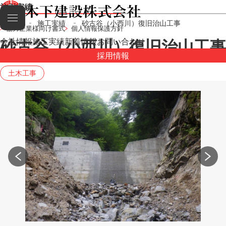
施工実績
HOME
施工実績
砂古谷（小西川）復旧治山工事
協力企業様向け書式
個人情報保護方針
砂古谷（小西川）復旧治山工事
会社情報
施工実績
新着情報
お問い合わせ
採用情報
土木工事