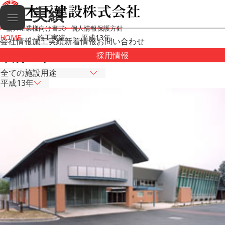
施工実績
協力企業様向け書式
個人情報保護方針
HOME
施工実績
平成13年
会社情報
施工実績
新着情報
お問い合わせ
平成13年
採用情報