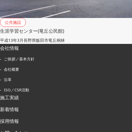
公共施設
生涯学習センター(竜丘公民館)
平成13年3月
長野県飯田市竜丘桐林
会社情報
ご挨拶／基本方針
会社概要
沿革
ISO／CSR活動
施工実績
新着情報
採用情報