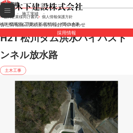
施工実績
HOME
施工実績
協力企業様向け書式
個人情報保護方針
会社情報
H21 松川ダム洪水バイパストンネル放水路
施工実績
新着情報
お問い合わせ
採用情報
H21 松川ダム洪水バイパスト
ンネル放水路
土木工事