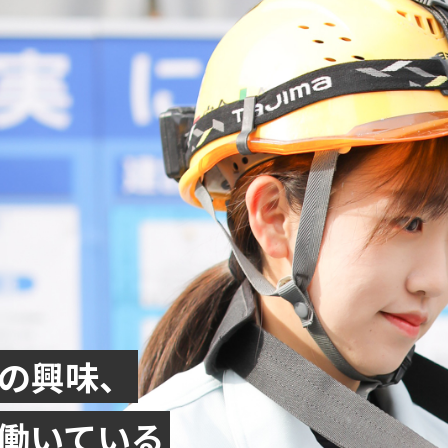
の興味、
働いている