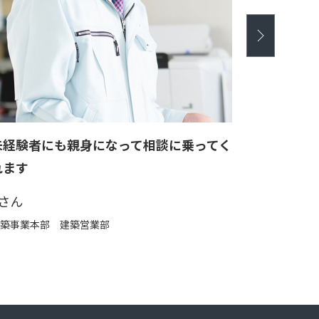
未経験者にも親身になって相談に乗ってく
長い歴史
れます
てきた木
Sさん
Kさん
築事業本部 建築営業部
土木事業本